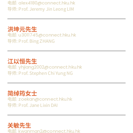
电邮: alex4180@connect.hku.hk
导师: Prof. Jeremy Jin Leong LIM
洪坤元先生
电邮: u3011745@connect.hku.hk
导师: Prof. Bing ZHANG
江以恒先生
电邮: yhjiang2002@connect.hku.hk
导师: Prof. Stephen Chi Yung NG
简绰筠女士
电邮: zoekan@connect.hku.hk
导师: Prof. Jane Lixin DAI
关敏先生
电邮: kwanman2@connect.hku.hk