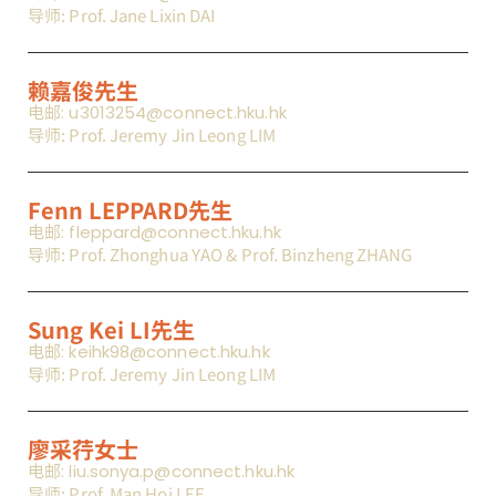
导师: Prof. Jane Lixin DAI
赖嘉俊先生
电邮: u3013254@connect.hku.hk
导师: Prof. Jeremy Jin Leong LIM
Fenn LEPPARD先生
电邮: fleppard@connect.hku.hk
导师: Prof. Zhonghua YAO & Prof. Binzheng ZHANG
Sung Kei LI先生
电邮: keihk98@connect.hku.hk
导师: Prof. Jeremy Jin Leong LIM
廖采荇女士
电邮: liu.sonya.p@connect.hku.hk
导师: Prof. Man Hoi LEE