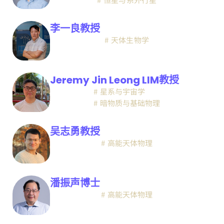
李一良教授
天体生物学
Jeremy Jin Leong LIM教授
星系与宇宙学
暗物质与基础物理
吴志勇教授
高能天体物理
潘振声博士
高能天体物理