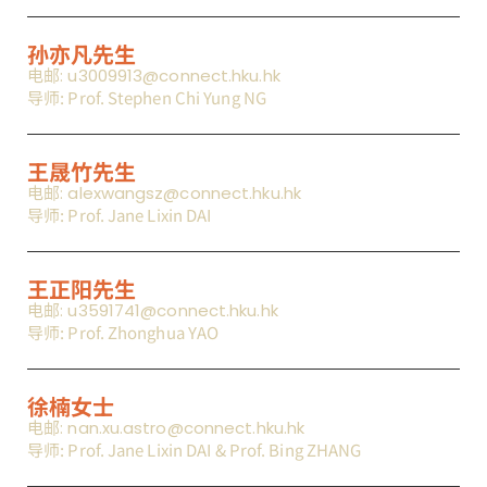
孙亦凡先生
电邮: u3009913@connect.hku.hk
导师: Prof. Stephen Chi Yung NG
王晟竹先生
电邮: alexwangsz@connect.hku.hk
导师: Prof. Jane Lixin DAI
王正阳先生
电邮: u3591741@connect.hku.hk
导师: Prof. Zhonghua YAO
徐楠女士
电邮: nan.xu.astro@connect.hku.hk
导师: Prof. Jane Lixin DAI & Prof. Bing ZHANG