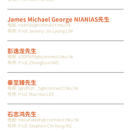
James Michael George NIANIAS先生
电邮: nianias@connect.hku.hk
导师: Prof. Jeremy Jin Leong LIM
彭逸龙先生
电邮: u3011619@connect.hku.hk
导师: Prof. Zhonghua YAO
秦至臻先生
电邮: qinzhzh_5@connect.hku.hk
导师: Prof. Man Hoi LEE
石志鸿先生
电邮: neoshekzh@connect.hku.hk
导师: Prof. Stephen Chi Yung NG